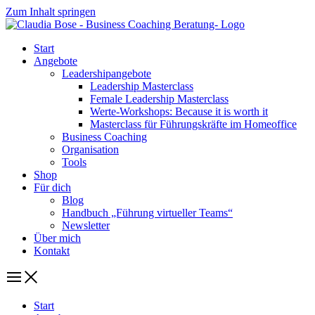
Zum Inhalt springen
Start
Angebote
Leadershipangebote
Leadership Masterclass
Female Leadership Masterclass
Werte-Workshops: Because it is worth it
Masterclass für Führungskräfte im Homeoffice
Business Coaching
Organisation
Tools
Shop
Für dich
Blog
Handbuch „Führung virtueller Teams“
Newsletter
Über mich
Kontakt
Start